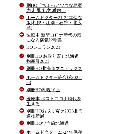
別HO「ちょっとツウな島案
内 利尻 礼文 稚内」
ホームドクター21-22年保存
版(札幌・江別・石狩・北広
島)
医療本 新型コロナ時代の気
になる病気説明書
HOシュラン2021
別冊HO お取り寄せ北海道
物産展2021
別冊HO北海道マニアックス
ホームドクター統合版2022-
23
別冊HO札幌10区
医療本 ポストコロナ時代を
生きる
別冊HOお取り寄せ2023北海
道物産展
別冊HOツウ旅北海道
ホームドクター23-24年保存