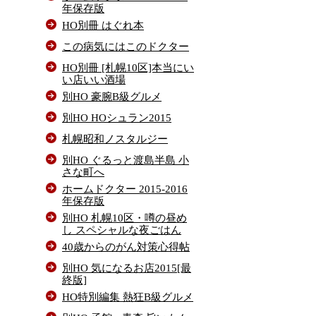
年保存版
HO別冊 はぐれ本
この病気にはこのドクター
HO別冊 [札幌10区]本当にい
い店いい酒場
別HO 豪腕B級グルメ
別HO HOシュラン2015
札幌昭和ノスタルジー
別HO ぐるっと渡島半島 小
さな町へ
ホームドクター 2015-2016
年保存版
別HO 札幌10区・噂の昼め
し スペシャルな夜ごはん
40歳からのがん対策心得帖
別HO 気になるお店2015[最
終版]
HO特別編集 熱狂B級グルメ