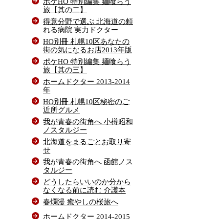
ポケHO 特別編集 麺喰らう
旅【其の二】
得意分野で選ぶ 北海道の頼
れる病院 実力ドクター
HO別冊 札幌10区あなたの
街の気になるお店2013年版
ポケHO 特別編集 麺喰らう
旅【其の三】
ホームドクター 2013-2014
年
HO別冊 札幌10区秘密のご
近所グルメ
我が青春の街角へ 小樽昭和
ノスタルジー
北海道をまるごとお取り寄
せ
我が青春の街角へ 函館ノス
タルジー
どうしたらいいのか分から
なくなる前に読む 介護本
春爛漫 癒やしの桜旅へ
ホームドクター 2014-2015