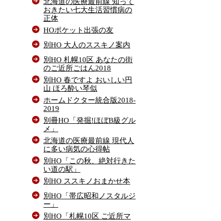
北海道の医療最前線 知って
おきたい七大生活習慣病の
正体
HOポケット出張の友
別HO 大人のススキノ案内
別HO 札幌10区 あなたの街
のご近所ごはん2018
別HO 春ですよ おいしい円
山 ほろ酔い琴似
ホームドクター統合版2018-
2019
別冊HO「発掘!ほぼB級グル
メ」
北海道の医療最前線 現代人
に多い病気の心得帖
別HO「この秋、絶対行きた
い道の駅」
別HO ススキノおまかせ本
別HO「帯広昭和ノスタルジ
ー」
別HO「札幌10区 ご近所マ