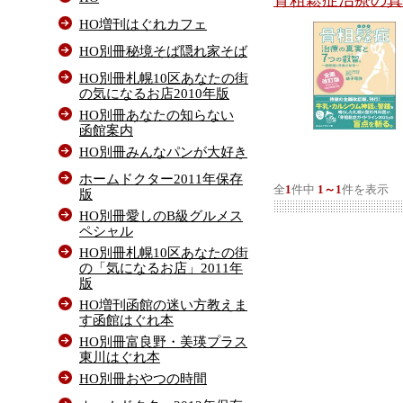
骨粗鬆症治療の真
HO増刊はぐれカフェ
HO別冊秘境そば隠れ家そば
HO別冊札幌10区あなたの街
の気になるお店2010年版
HO別冊あなたの知らない
函館案内
HO別冊みんなパンが大好き
ホームドクター2011年保存
全
1
件中
1～1
件を表示
版
HO別冊愛しのB級グルメス
ペシャル
HO別冊札幌10区あなたの街
の「気になるお店」2011年
版
HO増刊函館の迷い方教えま
す函館はぐれ本
HO別冊富良野・美瑛プラス
東川はぐれ本
HO別冊おやつの時間