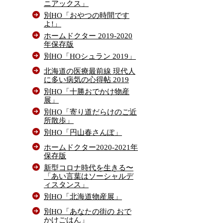
ニアックス」
別HO「おやつの時間です
よ!」
ホームドクター 2019-2020
年保存版
別HO「HOシュラン 2019」
北海道の医療最前線 現代人
に多い病気の心得帖 2019
別HO「十勝おでかけ物産
展」
別HO「寄り道だらけのご近
所散歩」
別HO「円山春さんぽ」
ホームドクター2020-2021年
保存版
新型コロナ時代を生きる〜
「あい言葉はソーシャルデ
ィスタンス」
別HO「北海道物産展」
別HO「あなたの街の おで
かけごはん」