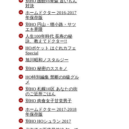
別HO 函館vs青森 旨いもん
対決
ホームドクター 2016-2017
年保存版
別HO 円山・狸小路・サツ
エキ界隈
人生100年時代 長寿の秘
訣、教えてドクター!!
HOポケット はぐれカフェ
Special
旭川昭和ノスタルジー
別HO 秘密のススキノ
HO特別編集 禁断のB級グル
メ
別HO 札幌10区 あなたの街
のご近所ごはん
別HO 肉食女子甘党男子
ホームドクター 2017-2018
年保存版
別HO HOシュラン 2017