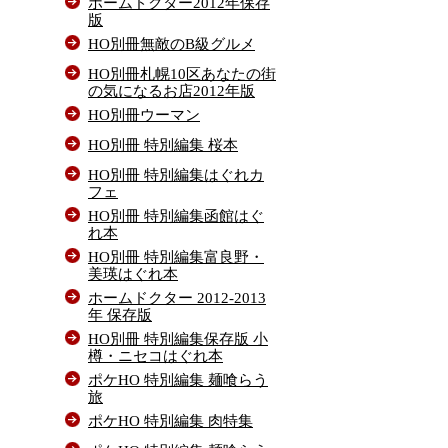
ホームドクター2012年保存
版
HO別冊無敵のB級グルメ
HO別冊札幌10区あなたの街
の気になるお店2012年版
HO別冊ウーマン
HO別冊 特別編集 桜本
HO別冊 特別編集はぐれカ
フェ
HO別冊 特別編集函館はぐ
れ本
HO別冊 特別編集富良野・
美瑛はぐれ本
ホームドクター 2012-2013
年 保存版
HO別冊 特別編集保存版 小
樽・ニセコはぐれ本
ポケHO 特別編集 麺喰らう
旅
ポケHO 特別編集 肉特集