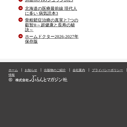
北海道の医療最前線 現代人
に多い 病気読本3
骨粗鬆症治療の真実と7つの
叡智®～超健康と長寿の秘
訣～
ホームドクター2026-2027年
保存版
ホーム
お知らせ
出版物のご紹介
会社案内
プライバシーポリシー
情報