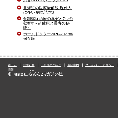
北海道の医療最前線 現代人
に多い 病気読本3
骨粗鬆症治療の真実と7つの
叡智®～超健康と長寿の秘
訣～
ホームドクター2026-2027年
保存版
ホーム
お知らせ
出版物のご紹介
会社案内
プライバシーポリシー
情報