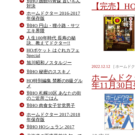
別HO 函館vs青森 旨いもん
【完売】HO 
対決
ホームドクター 2016-2017
年保存版
別HO 円山・狸小路・サツ
エキ界隈
人生100年時代 長寿の秘
訣、教えてドクター!!
HOポケット はぐれカフェ
Special
旭川昭和ノスタルジー
2022.12.12
[ ホームドク
別HO 秘密のススキノ
ホームドク
HO特別編集 禁断のB級グル
年11月30
メ
別HO 札幌10区 あなたの街
のご近所ごはん
別HO 肉食女子甘党男子
ホームドクター 2017-2018
年保存版
別HO HOシュラン 2017