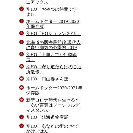
ニアックス」
別HO「おやつの時間です
よ!」
ホームドクター 2019-2020
年保存版
別HO「HOシュラン 2019」
北海道の医療最前線 現代人
に多い病気の心得帖 2019
別HO「十勝おでかけ物産
展」
別HO「寄り道だらけのご近
所散歩」
別HO「円山春さんぽ」
ホームドクター2020-2021年
保存版
新型コロナ時代を生きる〜
「あい言葉はソーシャルデ
ィスタンス」
別HO「北海道物産展」
別HO「あなたの街の おで
かけごはん」