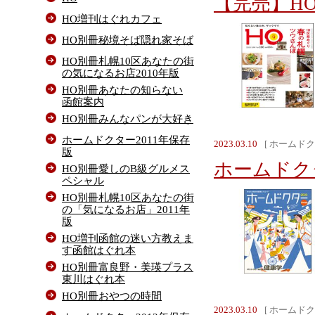
【完売】HO 
HO増刊はぐれカフェ
HO別冊秘境そば隠れ家そば
HO別冊札幌10区あなたの街
の気になるお店2010年版
HO別冊あなたの知らない
函館案内
HO別冊みんなパンが大好き
ホームドクター2011年保存
2023.03.10
[ ホームドク
版
ホームドクタ
HO別冊愛しのB級グルメス
ペシャル
HO別冊札幌10区あなたの街
の「気になるお店」2011年
版
HO増刊函館の迷い方教えま
す函館はぐれ本
HO別冊富良野・美瑛プラス
東川はぐれ本
HO別冊おやつの時間
2023.03.10
[ ホームドク