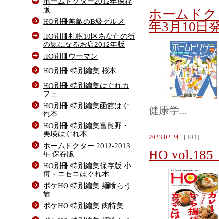
ホームドクター2012年保存
版
ホームドク
HO別冊無敵のB級グルメ
年3月10日
HO別冊札幌10区あなたの街
の気になるお店2012年版
HO別冊ウーマン
HO別冊 特別編集 桜本
HO別冊 特別編集はぐれカ
フェ
HO別冊 特別編集函館はぐ
健康学...
れ本
HO別冊 特別編集富良野・
美瑛はぐれ本
2023.02.24
[ HO ]
ホームドクター 2012-2013
HO vol.1
年 保存版
HO別冊 特別編集保存版 小
樽・ニセコはぐれ本
ポケHO 特別編集 麺喰らう
旅
ポケHO 特別編集 肉特集