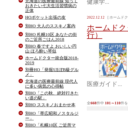
北海道の医療最前線 知って
健康学...
おきたい七大生活習慣病の
正体
HOポケット出張の友
2022.12.12
[ ホームドク
別HO 大人のススキノ案内
ホームドクタ
行）
別HO 札幌10区 あなたの街
のご近所ごはん2018
別HO 春ですよ おいしい円
山 ほろ酔い琴似
ホームドクター統合版2018-
2019
別冊HO「発掘!ほぼB級グル
メ」
北海道の医療最前線 現代人
医療ガイド...
に多い病気の心得帖
別HO「この秋、絶対行きた
い道の駅」
全
668
件中
101～110
件を
別HO ススキノおまかせ本
別HO「帯広昭和ノスタルジ
ー」
別HO「札幌10区 ご近所マ