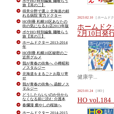
ポケHO 特別編集 麺喰らう
旅【其の二】
得意分野で選ぶ 北海道の頼
れる病院 実力ドクター
2023.02.10
[ ホームドク
HO別冊 札幌10区あなたの
ホームドク
街の気になるお店2013年版
2月10日発
ポケHO 特別編集 麺喰らう
旅【其の三】
ホームドクター 2013-2014
年
HO別冊 札幌10区秘密のご
近所グルメ
我が青春の街角へ 小樽昭和
ノスタルジー
北海道をまるごとお取り寄
健康学...
せ
我が青春の街角へ 函館ノス
タルジー
2023.01.24
[ HO ]
どうしたらいいのか分から
HO vol.1
なくなる前に読む 介護本
春爛漫 癒やしの桜旅へ
ホームドクター 2014-2015