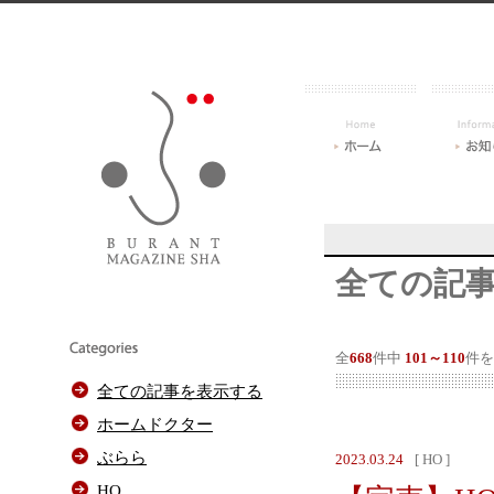
全ての記
全
668
件中
101～110
件を
全ての記事を表示する
ホームドクター
ぶらら
2023.03.24
[ HO ]
HO