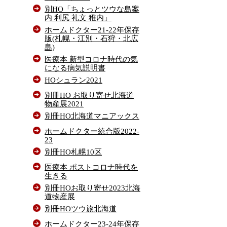
別HO「ちょっとツウな島案
内 利尻 礼文 稚内」
ホームドクター21-22年保存
版(札幌・江別・石狩・北広
島)
医療本 新型コロナ時代の気
になる病気説明書
HOシュラン2021
別冊HO お取り寄せ北海道
物産展2021
別冊HO北海道マニアックス
ホームドクター統合版2022-
23
別冊HO札幌10区
医療本 ポストコロナ時代を
生きる
別冊HOお取り寄せ2023北海
道物産展
別冊HOツウ旅北海道
ホームドクター23-24年保存