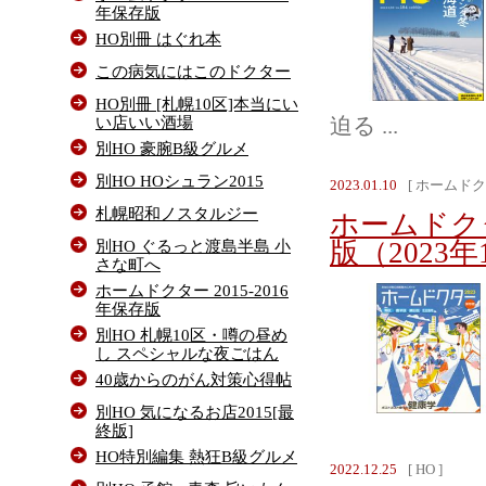
年保存版
HO別冊 はぐれ本
この病気にはこのドクター
HO別冊 [札幌10区]本当にい
い店いい酒場
迫る ...
別HO 豪腕B級グルメ
別HO HOシュラン2015
2023.01.10
[ ホームドク
札幌昭和ノスタルジー
ホームドク
別HO ぐるっと渡島半島 小
版（2023
さな町へ
ホームドクター 2015-2016
年保存版
別HO 札幌10区・噂の昼め
し スペシャルな夜ごはん
40歳からのがん対策心得帖
別HO 気になるお店2015[最
終版]
HO特別編集 熱狂B級グルメ
2022.12.25
[ HO ]