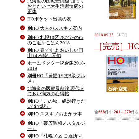
北海道の医療最前線 知って
おきたい七大生活習慣病の
正体
HOポケット出張の友
別HO 大人のススキノ案内
2018.09.25
[ HO ]
別HO 札幌10区 あなたの街
のご近所ごはん2018
［完売］HO 
別HO 春ですよ おいしい円
山 ほろ酔い琴似
ホームドクター統合版2018-
2019
別冊HO「発掘!ほぼB級グル
メ」
北海道の医療最前線 現代人
に多い病気の心得帖
別HO「この秋、絶対行きた
い道の駅」
全
668
件中
261～270
件を
別HO ススキノおまかせ本
別HO「帯広昭和ノスタルジ
ー」
別HO「札幌10区 ご近所マ