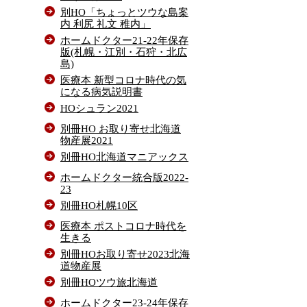
別HO「ちょっとツウな島案
内 利尻 礼文 稚内」
ホームドクター21-22年保存
版(札幌・江別・石狩・北広
島)
医療本 新型コロナ時代の気
になる病気説明書
HOシュラン2021
別冊HO お取り寄せ北海道
物産展2021
別冊HO北海道マニアックス
ホームドクター統合版2022-
23
別冊HO札幌10区
医療本 ポストコロナ時代を
生きる
別冊HOお取り寄せ2023北海
道物産展
別冊HOツウ旅北海道
ホームドクター23-24年保存