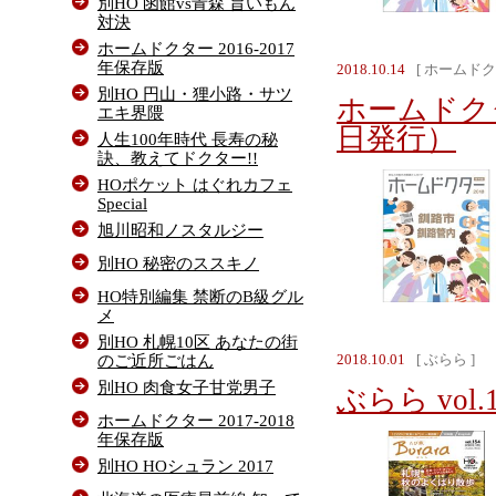
別HO 函館vs青森 旨いもん
対決
ホームドクター 2016-2017
年保存版
2018.10.14
[ ホームドク
別HO 円山・狸小路・サツ
ホームドクタ
エキ界隈
日発行）
人生100年時代 長寿の秘
訣、教えてドクター!!
HOポケット はぐれカフェ
Special
旭川昭和ノスタルジー
別HO 秘密のススキノ
HO特別編集 禁断のB級グル
メ
別HO 札幌10区 あなたの街
のご近所ごはん
2018.10.01
[ ぶらら ]
別HO 肉食女子甘党男子
ぶらら vol
ホームドクター 2017-2018
年保存版
別HO HOシュラン 2017