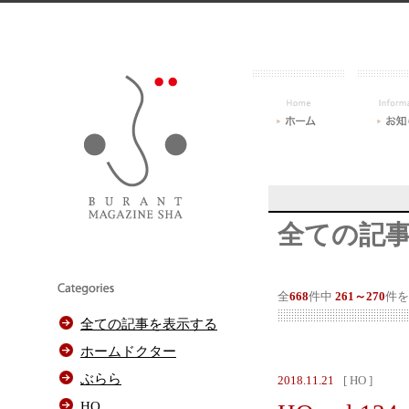
全ての記
全
668
件中
261～270
件を
全ての記事を表示する
ホームドクター
ぶらら
2018.11.21
[ HO ]
HO