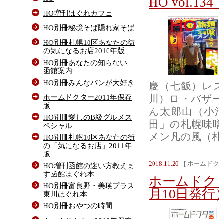
HO vol.1
HO増刊はぐれカフェ
HO別冊秘境そば隠れ家そば
HO別冊札幌10区あなたの街
の気になるお店2010年版
HO別冊あなたの知らない
函館案内
HO別冊みんなパンが大好き
慶（七飯）レ
ホームドクター2011年保存
川）ロ・バザ
版
ん太郎山（小
HO別冊愛しのB級グルメス
田」の札幌味
ペシャル
メン凡の風（札幌
HO別冊札幌10区あなたの街
の「気になるお店」2011年
版
2018.11.20
[ ホームドク
HO増刊函館の迷い方教えま
す函館はぐれ本
ホームドク
HO別冊富良野・美瑛プラス
月10日発行
東川はぐれ本
HO別冊おやつの時間