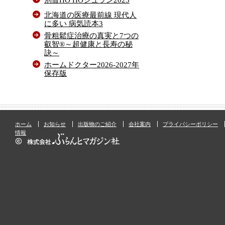
北海道の医療最前線 現代人
に多い 病気読本3
骨粗鬆症治療の真実と7つの
叡智®～超健康と長寿の秘
訣～
ホームドクター2026-2027年
保存版
ホーム
お知らせ
出版物のご紹介
会社案内
プライバシーポリシー
情報