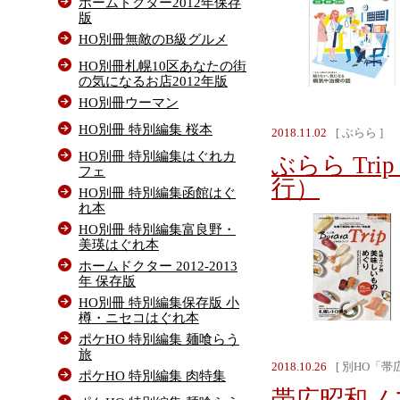
ホームドクター2012年保存
版
HO別冊無敵のB級グルメ
HO別冊札幌10区あなたの街
の気になるお店2012年版
HO別冊ウーマン
HO別冊 特別編集 桜本
2018.11.02
[ ぶらら ]
HO別冊 特別編集はぐれカ
ぶらら Tri
フェ
行）
HO別冊 特別編集函館はぐ
れ本
HO別冊 特別編集富良野・
美瑛はぐれ本
ホームドクター 2012-2013
年 保存版
HO別冊 特別編集保存版 小
樽・ニセコはぐれ本
ポケHO 特別編集 麺喰らう
旅
2018.10.26
[ 別HO「
ポケHO 特別編集 肉特集
帯広昭和ノス