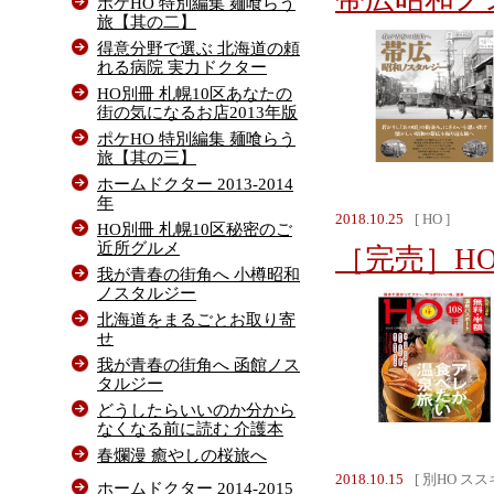
ポケHO 特別編集 麺喰らう
旅【其の二】
得意分野で選ぶ 北海道の頼
れる病院 実力ドクター
HO別冊 札幌10区あなたの
街の気になるお店2013年版
ポケHO 特別編集 麺喰らう
旅【其の三】
ホームドクター 2013-2014
年
2018.10.25
[ HO ]
HO別冊 札幌10区秘密のご
近所グルメ
［完売］HO 
我が青春の街角へ 小樽昭和
ノスタルジー
北海道をまるごとお取り寄
せ
我が青春の街角へ 函館ノス
タルジー
どうしたらいいのか分から
なくなる前に読む 介護本
春爛漫 癒やしの桜旅へ
2018.10.15
[ 別HO ス
ホームドクター 2014-2015