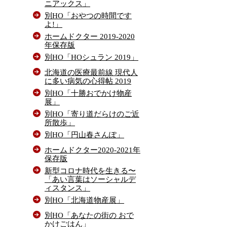
ニアックス」
別HO「おやつの時間です
よ!」
ホームドクター 2019-2020
年保存版
別HO「HOシュラン 2019」
北海道の医療最前線 現代人
に多い病気の心得帖 2019
別HO「十勝おでかけ物産
展」
別HO「寄り道だらけのご近
所散歩」
別HO「円山春さんぽ」
ホームドクター2020-2021年
保存版
新型コロナ時代を生きる〜
「あい言葉はソーシャルデ
ィスタンス」
別HO「北海道物産展」
別HO「あなたの街の おで
かけごはん」