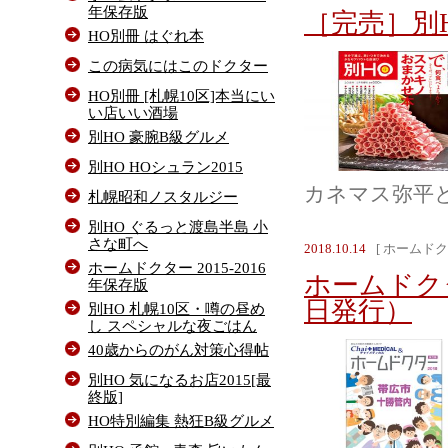
年保存版
［完売］別
HO別冊 はぐれ本
この病気にはこのドクター
HO別冊 [札幌10区]本当にい
い店いい酒場
別HO 豪腕B級グルメ
別HO HOシュラン2015
カネマス弥平とう
札幌昭和ノスタルジー
別HO ぐるっと渡島半島 小
さな町へ
2018.10.14
[ ホームドク
ホームドクター 2015-2016
ホームドクタ
年保存版
日発行）
別HO 札幌10区・噂の昼め
し スペシャルな夜ごはん
40歳からのがん対策心得帖
別HO 気になるお店2015[最
終版]
HO特別編集 熱狂B級グルメ