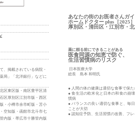
あなたの街のお医者さんガイ
ホームドクター plus［2025
厚別区・清田区・江別市・北
p/
薬に頼る前にできることがある
医食同源の知恵で防ぐ、
生活習慣病のリスク
日本医療大学
て、掲載されている病院・
総長 島本 和明氏
薬局」「北洋銀行」などに
● 人間の体の健康は適切な食事で保
北区東区版・南区豊平区清
● 食生活の欧米化と日本の和食の崩
石区厚別区江別市版・西区
慣病
● バランスの良い適切な食事と、毎
版・小樽市余市町版・苫小
ことが大切
・空知版・函館市北斗市七
● 認知症予防、生活習慣の改善、フ
管内版・帯広市十勝管内版