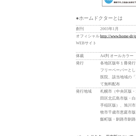
●ホームドクターとは
創刊
2003年1月
オフィシャル
http://www.home-dr.j
WEBサイト
体裁
A4判 オールカラー
発行
各地区版年１冊発行
フリーペーパーとし
医院、該当地域の「
て無料配布
発行地域
札幌市（中央区版・
田区北広島市版・白
手稲区版）、旭川市
牧市千歳市恵庭市版
飯町版・釧路市釧路