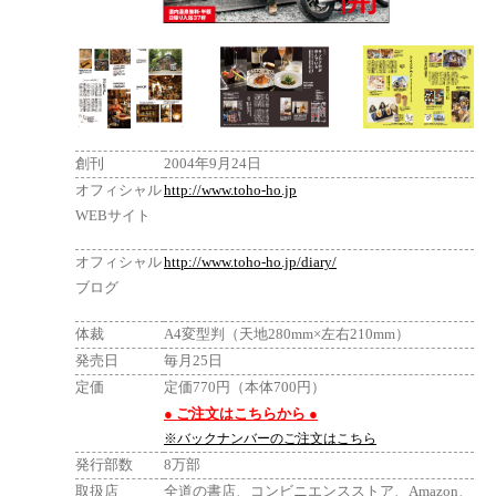
創刊
2004年9月24日
オフィシャル
http://www.toho-ho.jp
WEBサイト
オフィシャル
http://www.toho-ho.jp/diary/
ブログ
体裁
A4変型判（天地280mm×左右210mm）
発売日
毎月25日
定価
定価770円（本体700円）
● ご注文はこちらから ●
※バックナンバーのご注文はこちら
発行部数
8万部
取扱店
全道の書店、コンビニエンスストア、Amazon、