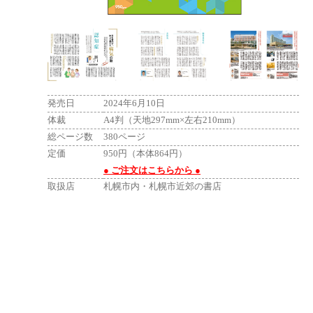
発売日
2024年6月10日
体裁
A4判（天地297mm×左右210mm）
総ページ数
380ページ
定価
950円（本体864円）
● ご注文はこちらから ●
取扱店
札幌市内・札幌市近郊の書店