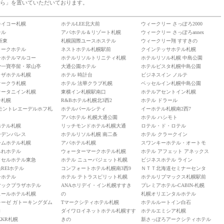
ら」を置いていただいております。
カイコー札幌
ホテルLEE北大前
ウィークリー さっぽろ2000
テル
アパホテル＆リゾート札幌
ウィークリー さっぽろannex
新東
札幌国際ユースホステル
ウィークリー翔 すすきの
ラークホテル
ネストホテル札幌駅前
クインテッサホテル札幌
ンホテルマルコー
ホテルリソルトリニティ札幌
ホテルリソル札幌 中島公園
㐧一寶亭留・翠山亭
大通公園ホテル
ホテルビスタ札幌中島公園
ラザホテル札幌
ホテル 時計台
ビジネスイン ノルテ
オークラ札幌
ホテル 法華クラブ札幌
ベッセルイン札幌中島公園
オータニイン札幌
東横イン札幌駅南口
ホテルアセントイン札幌
ン札幌
R&Bホテル札幌北3西2
ホテル ドラール
 モントレエーデルホフ札
ホテルパールシティ
イーホテル札幌南2西7
アパホテル 札幌大通公園
ホテル ハシモト
ホテル札幌
リッチモンドホテル札幌大通
ロテル・ド・ロテル
ーデンパレス
ホテルリソル札幌 南二条
ホテル クラークイン
ームホテル札幌
アパホテル札幌
スワンキーホテル・オートモ
みれホテル
ウォーターマークホテル札幌
ホテル アフェット アネックス
クセルホテル東急
ホテル ニューバジェット札幌
ビジネスホテル ライン
REIホテル
コンフォートホテル札幌南3西9
ＮＴＴ北海道セミナーセンタ
一ホテル
ホテル テトラスピリット札幌
ホテルリブマックス札幌駅前
マックプラザホテル
ANAホリデイ・イン札幌すすき
プレミアホテル-CABIN-札幌
ュールホテル札幌
の
札幌オリエンタルホテル
レーゼ ガトーキングダム
Tマークシティホテル札幌
ホテルルートイン白石
ロ
ダイワロイネットホテル札幌すす
ホテルエミシア札幌
KKR札幌
きの
新さっぽろアークシティホテル