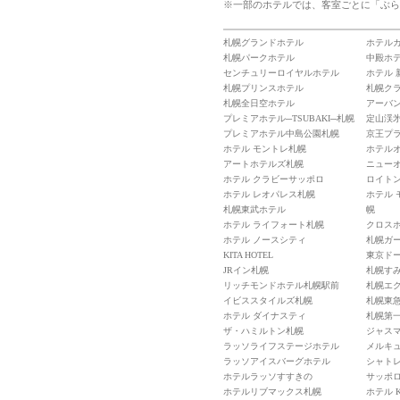
※一部のホテルでは、客室ごとに「ぶら
札幌グランドホテル
ホテル
札幌パークホテル
中殿ホ
センチュリーロイヤルホテル
ホテル 
札幌プリンスホテル
札幌ク
札幌全日空ホテル
アーバ
プレミアホテル─TSUBAKI─札幌
定山渓
プレミアホテル中島公園札幌
京王プ
ホテル モントレ札幌
ホテル
アートホテルズ札幌
ニュー
ホテル クラビーサッポロ
ロイト
ホテル レオパレス札幌
ホテル
札幌東武ホテル
幌
ホテル ライフォート札幌
クロス
ホテル ノースシティ
札幌ガ
KITA HOTEL
東京ド
JRイン札幌
札幌す
リッチモンドホテル札幌駅前
札幌エ
イビススタイルズ札幌
札幌東急
ホテル ダイナスティ
札幌第
ザ・ハミルトン札幌
ジャス
ラッソライフステージホテル
メルキ
ラッソアイスバーグホテル
シャト
ホテルラッソすすきの
サッポ
ホテルリブマックス札幌
ホテル 