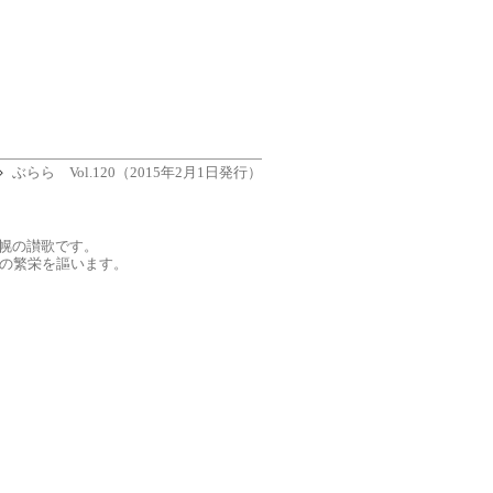
ぶらら Vol.120（2015年2月1日発行）
幌の讃歌です。
の繁栄を謳います。