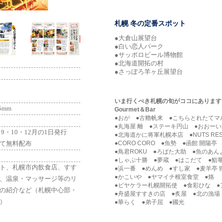
札幌 冬の定番スポット
●大倉山展望台
●白い恋人パーク
●サッポロビール博物館
●北海道開拓の村
●さっぽろ羊ヶ丘展望台
いま行くべき札幌の旬がココにあります
5mm
Gourmet＆Bar
●おが ●古艪帆来 ●こちらとれたてマ
●丸海屋 離 ●ステーキ円山 ●おおー
・9・10・12月の1日発行
●北海道かに将軍札幌本店 ●NUTS RES
●CORO CORO ●魚勢 ●函館 開陽亭
て無料配布
●鳥君ROKU ●ろばた大助 ●魚のあん
●しゃぶ十勝 ●夢蔵 ●はこだて ●鮨
ト、札幌市内飲食店、すす
●浜一番 ●めんめ ●すし家 ●麦羊亭 
●かこいや ●ヤマイチ根室食堂 ●烙
、温泉・マッサージ等のリ
●ビヤケラー札幌開拓使 ●食彩ひな 
の紹介など（札幌中心部・
●舟盛屋すすきの店 ●炙屋 ●北の漁場
）
●華らく ●弟子屈 ●國光