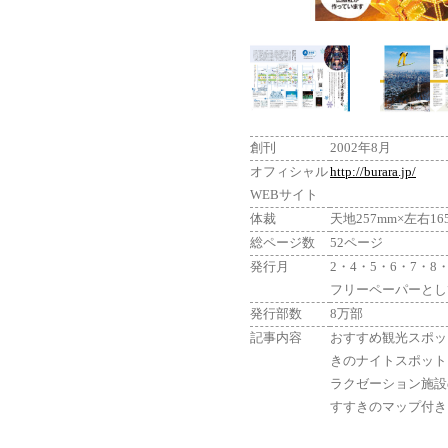
創刊
2002年8月
オフィシャル
http://burara.jp/
WEBサイト
体裁
天地257mm×左右16
総ページ数
52ページ
発行月
2・4・5・6・7・8
フリーペーパーとし
発行部数
8万部
記事内容
おすすめ観光スポッ
きのナイトスポット
ラクゼーション施設
すすきのマップ付き