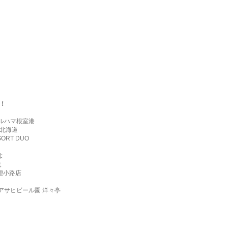
！
ルハマ根室港
い北海道
ORT DUO
よ
竜
狸小路店
●アサヒビール園 洋々亭